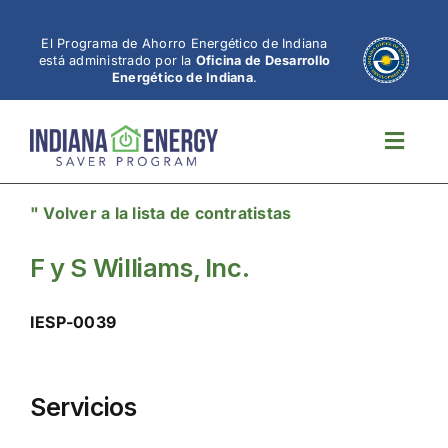
Ir
al
El Programa de Ahorro Energético de Indiana
está administrado por la
Oficina de Desarrollo
contenido
Energético de Indiana
.
Altern
naveg
" Volver a la lista de contratistas
F y S Williams, Inc.
IESP-0039
Servicios