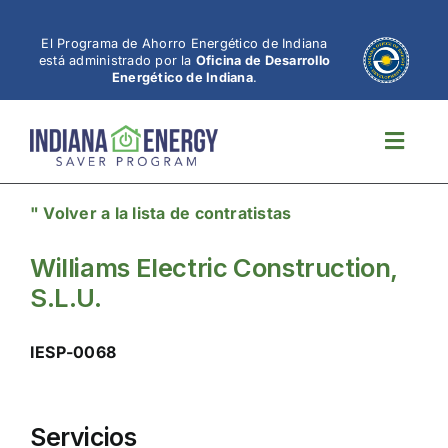
Ir
al
El Programa de Ahorro Energético de Indiana
está administrado por la
Oficina de Desarrollo
contenido
Energético de Indiana
.
Altern
naveg
" Volver a la lista de contratistas
Williams Electric Construction,
S.L.U.
IESP-0068
Servicios